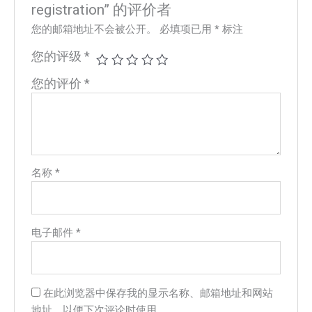
registration” 的评价者
您的邮箱地址不会被公开。
必填项已用
*
标注
您的评级
*
您的评价
*
名称
*
电子邮件
*
在此浏览器中保存我的显示名称、邮箱地址和网站
地址，以便下次评论时使用。